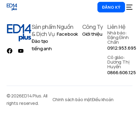
ĐĂNG KÝ
Sản phẩm
Nguồn
Công Ty
Liên Hệ
01
Nhà báo:
& Dịch Vụ
Facebook
Giới thiệu
Đặng Đình
Đào tạo
Chấn
0912.953.695
tiếng anh
Cô giáo:
Dương Thị
Huyền
0866.606.125
© 2026ED14 Plus. All
Chinh sách bảo mật
Điều khoản
rights reserved.